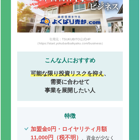
引用元：TSUKUBITO公式HP
（https://start.yokubaribaikyaku.com/business）
こんな人におすすめ
可能な限り投資リスクを抑え
、
需要に合わせて
事業を展開したい人
特徴
加盟金0円・ロイヤリティ月額
11,000円（税不明）
、資金が少なく