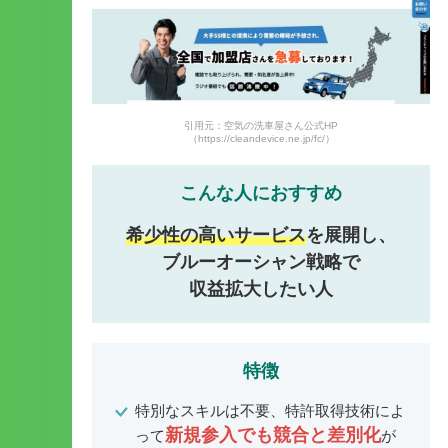
引用元：空気の洗車屋さん公式HP
（https://cleandevice.ne.jp/fc/）
こんな人におすすめ
希少性の高いサービス
を展開し、
ブルーオーシャン戦略で
収益拡大したい人
特徴
特別なスキルは不要、特許取得技術によ
新規参入でも競合と差別化
って
が