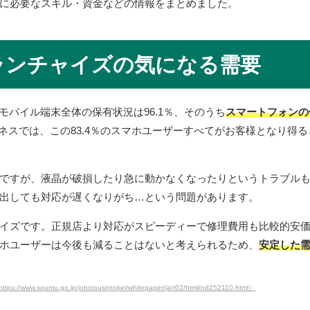
に必要なスキル・資金などの情報をまとめました。
ランチャイズの気になる需要
のモバイル端末全体の保有状況は96.1％、そのうち
スマートフォンの
ネスでは、この83.4％のスマホユーザーすべてがお客様となり得
ですが、液晶が破損したり急に動かなくなったりというトラブル
出しても対応が遅くなりがち…という問題があります。
イズです。正規店より対応がスピーディーで修理費用も比較的安
ホユーザーは今後も減ることはないと考えられるため、
安定した
oumu.go.jp/johotsusintokei/whitepaper/ja/r02/html/nd252110.html）