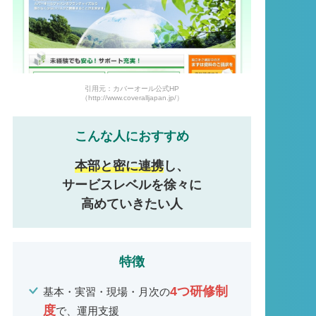
引用元：カバーオール公式HP
（http://www.coveralljapan.jp/）
こんな人におすすめ
本部と密に連携
し、
サービスレベルを徐々に
高めていきたい人
特徴
4つ研修制
基本・実習・現場・月次の
度
で、運用支援